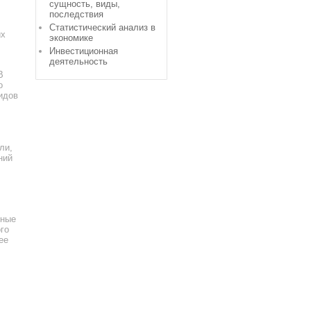
сущность, виды,
последствия
Статистический анализ в
их
экономике
Инвестиционная
деятельность
В
о
видов
ли,
ний
жные
го
ее