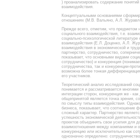
) проанализировать содержание понятий
взаимодействия.
Концептуальными основаниями сформиро
отношениях (М.В. Вальяно, А.Л. Журавле
Прежде всего, отметим, что предметом 
социального взаимодействия, т.е. взаи
социально-психологической литературе
взаимодействия (Е.Л. Доценко, А.Л. Жур
взаимодействия в экономической и труд
партнерство, сотрудничество, соперниче
показывает, что основными видами соци
сотрудничество) и конкуренция (понимаем
сотрудничества, так и конкуренции-прот
возможна более тонкая дифференциация
его участников.
Теоретический анализ исследований соц
понимается и рассматривается многими 
интеграции сторон, конкуренция же - ка
общепринятой является точка зрения, с
по смыслу типы взаимодействия. Однако
бизнеса, показывает, что соотношение 
сложный характер. Партнерство являет
успешность экономической деятельности
проектов объединять свои усилия для до
взаимоотношения между компаниями и о
конкуренцию или исключительно как сот
однозначно определено: сотрудничество 