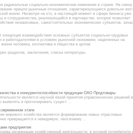
и радикальные социально-экономические изменения в стране. На смену
ованию пришли рыночные отношения, характеризующиеся довольно жес
ской жизни. Несмотря на это, в настоящий момент в сфере бизнеса уже
 и сотрудничества, реализующийся в партнерстве, которое позволяет
ействие независимых, самостоятельных экономических субъектов, зача
т концепция взаимодействия основных субъектов социально-трудовых
 и работодателями в условиях рыночной экономики, нацеленных на
 жизни человека, коллектива и общества в целом.
трех разделов, заключения, списка литературы.
 качества и конкурентоспособности продукции ОАО Продтовары
ятельности является научной базой принятия управленческих решений в
 выявлять и прогнозировать сущест ...
современном этапе
тия мирового хозяйства является формирование новых отраслевых
нно превращается в невидимую, неосязаему ...
дами предприятия
форма организации хозяйственной деятельности, в которой потребители 