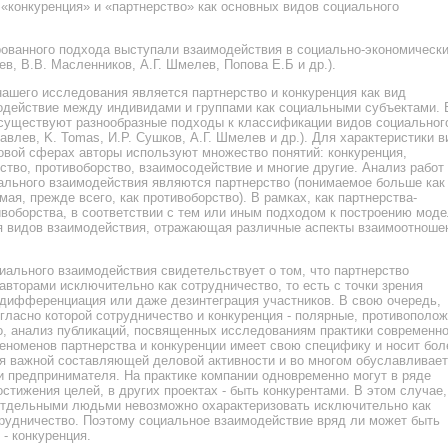
 «конкуренция» и «партнерство» как основных видов социального
ванного подхода выступали взаимодействия в социально-экономическ
в, B.В. Масленников, А.Г. Шмелев, Попова Е.Б и др.).
нашего исследования является партнерство и конкуренция как вид
модействие между индивидами и группами как социальными субъектами. 
 существуют разнообразные подходы к классификации видов социальног
авлев, K. Tomas, И.Р. Сушков, А.Г. Шмелев и др.). Для характеристики 
овой сферах авторы используют множество понятий: конкуренция,
ство, противоборство, взаимосодействие и многие другие. Анализ работ
ального взаимодействия являются партнерство (понимаемое больше как
ая, прежде всего, как противоборство). В рамках, как партнерства-
ивоборства, в соответствии с тем или иным подходом к построению моде
 видов взаимодействия, отражающая различные аспекты взаимоотноше
иального взаимодействия свидетельствует о том, что партнерство
авторами исключительно как сотрудничество, то есть с точки зрения
к дифференциация или даже дезинтеграция участников. В свою очередь,
огласно которой сотрудничество и конкуренция - полярные, противополо
, анализ публикаций, посвященных исследованиям практики современно
феноменов партнерства и конкуренции имеет свою специфику и носит бол
ся важной составляющей деловой активности и во многом обуславливает
 предпринимателя. На практике компании одновременно могут в ряде
стижения целей, в других проектах - быть конкурентами. В этом случае,
тдельными людьми невозможно охарактеризовать исключительно как
рудничество. Поэтому социальное взаимодействие вряд ли может быть
- конкуренция.