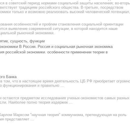
ся в советский период нормами социальной защиты населения; во-вторы
тветствует традициям российского общества. В-третьих, посредством
омики только и возможно реализовать высокий человеческий потенциал
ования особенностей и проблем становления социальной ориентации
ится выявление современной ситуации, в которой находится наше
циальной рыночной экономики.
ятие, сущность, функции
экономики В России. Россия и социальная рыночная экономика
ия российской экономики. особенности применении теории в
ого Банка
в том, что в настоящее время деятельность ЦБ РФ приобретает огромн
о функционирования и правильно ...
и остаются предметом исследования ученых-экономистов самых разных
ли. Наиболее полно теория издержек ...
Карлом Марксом "научная теория" коммунизма, претендующая на роль
ия представляет ...