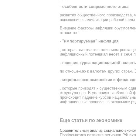
·
особенности современного этапа
развития общественного производства, 
повышение квалификации рабочей силы -
Внешние факторы инфляции обусловлены
относятся:
·
"импортируемая" инфляция
, которая вызывается влиянием роста ц
инфляционный потенциал несет в себе п
·
падение курса национальной валют
по отношению к валютам других стран. Э
·
мировые экономические и финансо
, которые приводят к существенным сдв
структура цен. В условиях глобальной 
происходит падение курсов национальны
инфляционные процессы в экономике ряда
Еще статьи по экономике
Сравнительный анализ социально-эконом
Проблематика развития регионов РФ акт