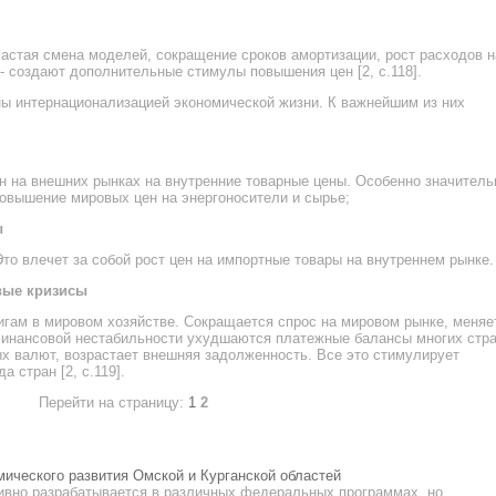
частая смена моделей, сокращение сроков амортизации, рост расходов н
 создают дополнительные стимулы повышения цен [2, с.118].
 интернационализацией экономической жизни. К важнейшим из них
ен на внешних рынках на внутренние товарные цены. Особенно значител
овышение мировых цен на энергоносители и сырье;
ы
то влечет за собой рост цен на импортные товары на внутреннем рынке.
вые кризисы
игам в мировом хозяйстве. Сокращается спрос на мировом рынке, меняе
финансовой нестабильности ухудшаются платежные балансы многих стра
х валют, возрастает внешняя задолженность. Все это стимулирует
 стран [2, с.119].
Перейти на страницу:
1
2
ического развития Омской и Курганской областей
ивно разрабатывается в различных федеральных программах, но