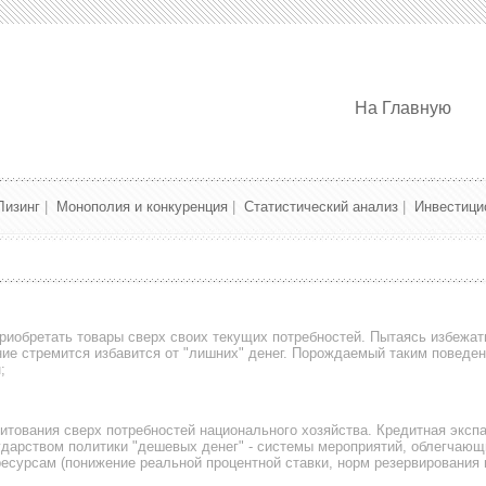
На Главную
Лизинг
|
Монополия и конкуренция
|
Статистический анализ
|
Инвестици
иобретать товары сверх своих текущих потребностей. Пытаясь избежат
ие стремится избавится от "лишних" денег. Порождаемый таким поведе
;
итования сверх потребностей национального хозяйства. Кредитная эксп
ударством политики "дешевых денег" - системы мероприятий, облегчающ
есурсам (понижение реальной процентной ставки, норм резервирования 