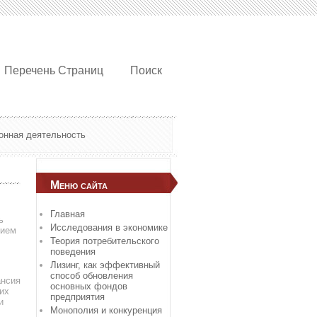
Перечень Страниц
Поиск
онная деятельность
Меню сайта
Главная
ь
Исследования в экономике
нием
Теория потребительского
поведения
Лизинг, как эффективный
способ обновления
ансия
основных фондов
их
предприятия
и
Монополия и конкуренция