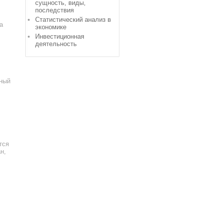
сущность, виды,
последствия
Статистический анализ в
а
экономике
Инвестиционная
деятельность
ьный
тся
н,