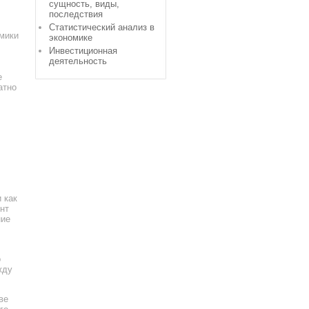
сущность, виды,
последствия
Статистический анализ в
омики
экономике
Инвестиционная
деятельность
е
атно
 как
нт
ние
о
жду
ве