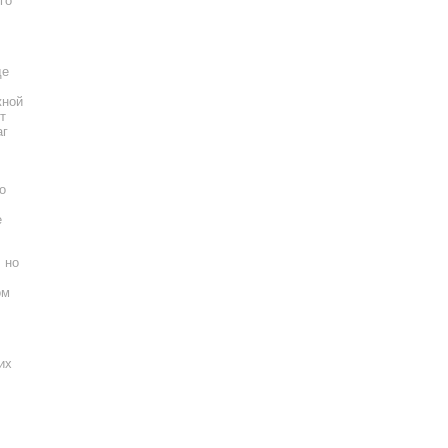
го
де
жной
т
аг
о
е
 но
ом
их