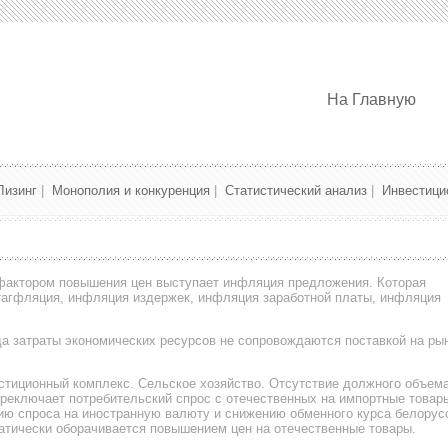
На Главную
Лизинг
|
Монополия и конкуренция
|
Статистический анализ
|
Инвестици
актором повышения цен выступает инфляция предложения. Которая
тагфляция, инфляция издержек, инфляция заработной платы, инфляция
да затраты экономических ресурсов не сопровождаются поставкой на ры
стиционный комплекс. Сельское хозяйство. Отсутствие должного объем
реключает потребительский спрос с отечественных на импортные товар
ию спроса на иностранную валюту и снижению обменного курса белорус
атически оборачивается повышением цен на отечественные товары.