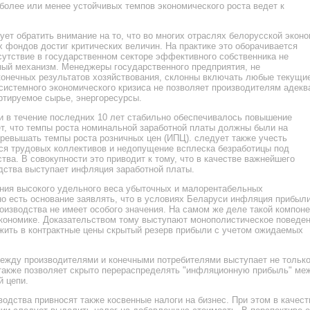
более или менее устойчивых темпов экономического роста ведет к
ет обратить внимание на то, что во многих отраслях белорусской экон
 фондов достиг критических величин. На практике это оборачивается
утствие в государственном секторе эффективного собственника не
ный механизм. Менеджеры государственного предприятия, не
конечных результатов хозяйствования, склонны включать любые текущи
 системного экономического кризиса не позволяет производителям адекв
ортируемое сырье, энергоресурсы.
и в течение последних 10 лет стабильно обеспечивалось повышение
ет, что темпы роста номинальной заработной платы должны были на
ревышать темпы роста розничных цен (ИПЦ). следует также учесть
ся трудовых коллективов и недопущение всплеска безработицы под
ва. В совокупности это приводит к тому, что в качестве важнейшего
дства выступает инфляция заработной платы.
ния высокого удельного веса убыточных и малорентабельных
 есть основание заявлять, что в условиях Беларуси инфляция прибыли
изводства не имеет особого значения. На самом же деле такой компоне
экономике. Доказательством тому выступают монополистическое поведе
жить в контрактные цены скрытый резерв прибыли с учетом ожидаемых
ежду производителями и конечными потребителями выступает не тольк
акже позволяет скрыто перераспределять "инфляционную прибыль" ме
 цепи.
одства привносят также косвенные налоги на бизнес. При этом в качест