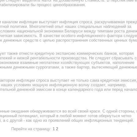
ции следует выделить налог на добавленную стоимость. В перспективе е
стабилизировали бы процесс ценообразования.
 каналом инфляции выступает инфляция спроса, раскручиваемая преж
итной политики. Многолетний опыт наших специальных наблюдений за
 условиях национальной экономики Беларуси между темпами роста дене
еткая зависимость. В качестве особого инфляционного фактора следуе
ок денежных средств с целью распространения собственных ценных бум
ет также отнести кредитную экспансию коммерческих банков, которая
атежей и низкой рентабельности производства. Не следует сбрасывать с
 экономике взаимные неплатежи хозяйствующих субъектов, наполнение
жными денежными суррогатами, а также бартер, вытесняющий денежны
фактором инфляции спроса выступает не только сама кредитная эмиссия,
В наших условиях мощную инфляционную волну создает, например,
тельной денежной эмиссии в конце календарного года или перед начал
ные ожидания обнаруживаются во всей своей красе. С одной стороны, 
ционный потенциал, который в любой момент готов обернуться четко
 а с другой - как одно из проявлений общих инфляционных тенденций.
Перейти на страницу:
1
2