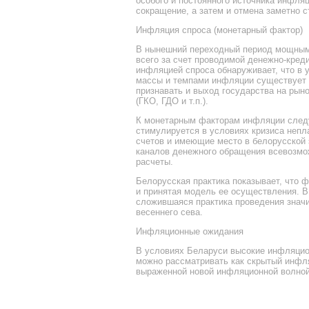
особого и постоянного источника инфля
сокращение, а затем и отмена заметно 
Инфляция спроса (монетарный фактор)
В нынешний переходный период мощным
всего за счет проводимой денежно-кред
инфляцией спроса обнаруживает, что в
массы и темпами инфляции существует ч
признавать и выход государства на рын
(ГКО, ГДО и т.п.).
К монетарным факторам инфляции следу
стимулируется в условиях кризиса непл
счетов и имеющие место в белорусской
каналов денежного обращения всевозмо
расчеты.
Белорусская практика показывает, что 
и принятая модель ее осуществления. 
сложившаяся практика проведения значи
весеннего сева.
Инфляционные ожидания
В условиях Беларуси высокие инфляцион
можно рассматривать как скрытый инфля
выраженной новой инфляционной волной,