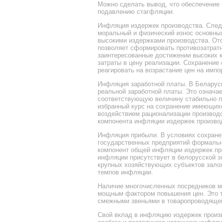
Можно сделать вывод, что обеспечение 
подавлению стагфляции.
Инфляция издержек производства. Следу
моральный и физический износ основных
высокими издержками производства. Отс
позволяет сформировать противозатрат
заинтересованные достижении высоких 
затраты в цену реализации. Сохранение
реагировать на возрастание цен на имп
Инфляция заработной платы. В Беларус
реальной заработной платы. Это означа
соответствующую величину стабильно п
избранный курс на сохранение имеющих
воздействием рационализации производст
компонента инфляции издержек произво
Инфляция прибыли. В условиях сохране
государственных предприятий формально
компонент общей инфляции издержек про
инфляции присутствует в белорусской 
крупных хозяйствующих субъектов зало
темпов инфляции.
Наличие многочисленных посредников м
мощным фактором повышения цен. Это т
смежными звеньями в товаропроводящей
Свой вклад в инфляцию издержек произв