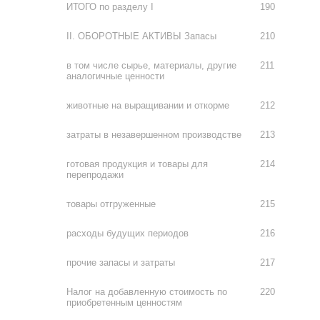
ИТОГО по разделу I
190
II. ОБОРОТНЫЕ АКТИВЫ Запасы
210
в том числе сырье, материалы, другие
211
аналогичные ценности
животные на выращивании и откорме
212
затраты в незавершенном производстве
213
готовая продукция и товары для
214
перепродажи
товары отгруженные
215
расходы будущих периодов
216
прочие запасы и затраты
217
Налог на добавленную стоимость по
220
приобретенным ценностям