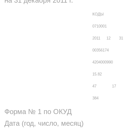
на 31 декабря 2011 г.
КОДЫ
0710001
2011
12
31
00356174
4204000990
15.82
47
17
384
Форма № 1 по ОКУД
Дата (год, число, месяц)