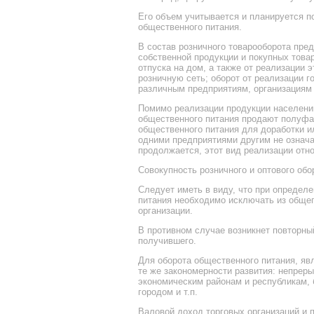
Его объем учитывается и планируется по
общественного питания.
В состав розничного товарооборота пре
собственной продукции и покупных това
отпуска на дом, а также от реализации 
розничную сеть; оборот от реализации г
различным предприятиям, организациям 
Помимо реализации продукции населени
общественного питания продают полуфа
общественного питания для доработки и
одними предприятиями другим не означа
продолжается, этот вид реализации отно
Совокупность розничного и оптового обо
Следует иметь в виду, что при определ
питания необходимо исключать из общег
организации.
В противном случае возникнет повторный
получившего.
Для оборота общественного питания, яв
те же закономерности развития: непрер
экономическим районам и республикам, 
городом и т.п.
Валовой доход торговых организаций и 