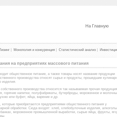
На Главную
Лизинг
|
Монополия и конкуренция
|
Статистический анализ
|
Инвестици
ания на предприятиях массового питания
водит общественное питание, а также товары носят название продукции
бственного производства относят сырье и продукты, прошедшие кулинар
о изделия.
 собственного производства относится так называемая прочая продукция
я, горячие напитки, полуфабрикаты, бутерброды, мороженное и молочн
ухню или буфет, яйца, варение и др.
, которые приобретаются предприятиями общественного питания у
арной обработки. Сюда входят: хлеб, хлебобулочные изделия, алкогол
в банках, мороженное промышленной выработки, сырые яйца, фрукты, яг
уры.