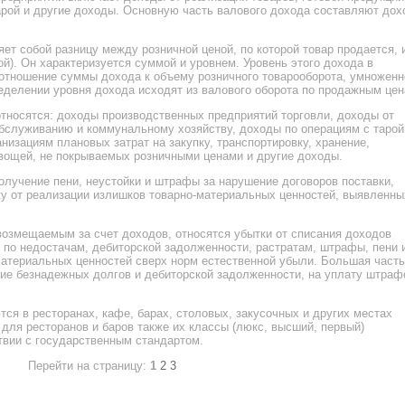
тарой и другие доходы. Основную часть валового дохода составляют до
ет собой разницу между розничной ценой, по которой товар продается, 
ой). Он характеризуется суммой и уровнем. Уровень этого дохода в
 отношение суммы дохода к объему розничного товарооборота, умножен
ределении уровня дохода исходят из валового оборота по продажным цен
относятся: доходы производственных предприятий торговли, доходы от
обслуживанию и коммунальному хозяйству, доходы по операциям с тарой
изациям плановых затрат на закупку, транспортировку, хранение,
вощей, не покрываемых розничными ценами и другие доходы.
лучение пени, неустойки и штрафы за нарушение договоров поставки,
у от реализации излишков товарно-материальных ценностей, выявленны
озмещаемым за счет доходов, относятся убытки от списания доходов
, по недостачам, дебиторской задолженности, растратам, штрафы, пени 
материальных ценностей сверх норм естественной убыли. Большая часть
ие безнадежных долгов и дебиторской задолженности, на уплату штраф
ся в ресторанах, кафе, барах, столовых, закусочных и других местах
 для ресторанов и баров также их классы (люкс, высший, первый)
твии с государственным стандартом.
Перейти на страницу:
1
2
3