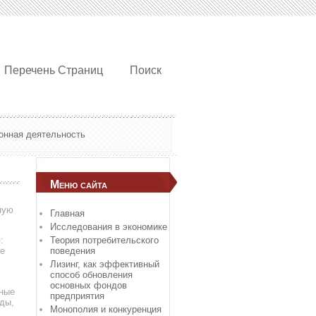
Перечень Страниц
Поиск
онная деятельность
Меню сайта
ную
Главная
Исследования в экономике
:
Теория потребительского
ые
поведения
Лизинг, как эффективный
способ обновления
основных фондов
ьные
предприятия
оды,
Монополия и конкуренция