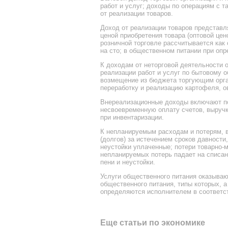
работ и услуг; доходы по операциям с 
от реализации товаров.
Доход от реализации товаров представля
ценой приобретения товара (оптовой цен
розничной торговле рассчитывается как
на сто; в общественном питании при оп
К доходам от неторговой деятельности 
реализации работ и услуг по бытовому 
возмещение из бюджета торгующим орган
переработку и реализацию картофеля, о
Внереализационные доходы включают по
несвоевременную оплату счетов, выручк
при инвентаризации.
К непланируемым расходам и потерям, в
(долгов) за истечением сроков давности
неустойки уплаченные; потери товарно-
непланируемых потерь падает на списан
пени и неустойки.
Услуги общественного питания оказывают
общественного питания, типы которых, а
определяются исполнителем в соответс
Еще статьи по экономике