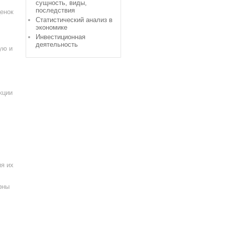
сущность, виды,
последствия
ценок
Статистический анализ в
экономике
Инвестиционная
деятельность
ую и
кции
ия их
рны
,