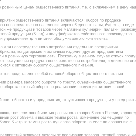
 розничным ценам общественного питания, т.е. с включением в цену на
дприятий общественного питания включаются: оборот по продаже
ров непосредственно населению через обеденные залы, буфеты, в виде
этой же продукции и товаров через магазины кулинарии, палатки, развозн
отовой продукции (блюд) и полуфабрикатов собственного производства
и учреждениям для питания обслуживаемого контингента.
ю для непосредственного потребления отдельные предприятия
брикаты, кондитерские и выпечные изделия другим предприятиям
ли в розничную торговую сеть. Поскольку в данном случае отпуск проду
ет поступление продукта непосредственно потребителю, и движение его
сится к оптовому обороту общественного питания.
ротов представляет собой валовой оборот общественного питания.
ении размера валового оборота по тресту, объединению общественного
о оборота оптовый оборот по реализации продукции питания своей
 счет оборотов и у предприятия, отпустившего продукты, и у предприят
ляющегося составной частью розничного товарооборота России, характе
ывный рост объема и высокие темпы роста, изменение размещения по
более быстрые темпы роста душевого оборота на селе по сравнению с
предприятий включает доходы от реализации товаров, готовой продукции