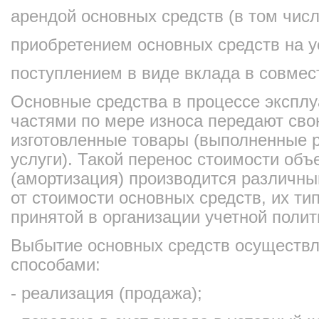
арендой основных средств (в том числ
приобретением основных средств на у
поступлением в виде вклада в совмес
Основные средства в процессе экспл
частями по мере износа передают сво
изготовленные товары (выполненные 
услуги). Такой перенос стоимости объ
(амортизация) производится различны
от стоимости основных средств, их тип
принятой в организации учетной полит
Выбытие основных средств осуществ
способами:
- реализация (продажа);