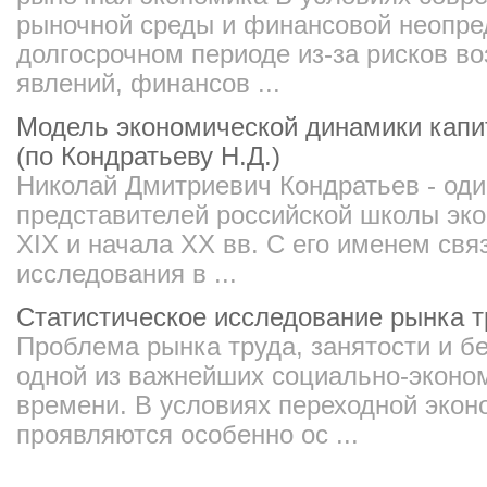
рыночной среды и финансовой неопре
долгосрочном периоде из-за рисков в
явлений, финансов ...
Модель экономической динамики капи
(по Кондратьеву Н.Д.)
Николай Дмитриевич Кондратьев - од
представителей российской школы эк
XIX и начала XX вв. С его именем св
исследования в ...
Статистическое исследование рынка т
Проблема рынка труда, занятости и б
одной из важнейших социально-эконо
времени. В условиях переходной экон
проявляются особенно ос ...