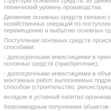
структуры основных средств, их движ
технический уровень производства.
Движение основных средств связано 
хозяйственных операций по поступле
перемещению и выбытию основных ср
Поступление основных средств проис
способами:
- долгосрочными инвестициями в при
основных средств (приобретение);
- долгосрочными инвестициями в объе
монтажных работ, выполняемых подр
способом (строительство, реконструкц
вкладом в уставный капитал организа
безвозмездным получением объектов 