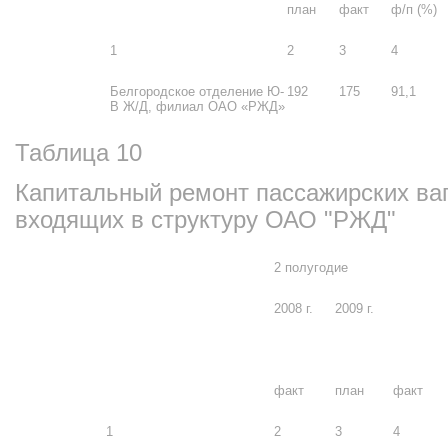
план
факт
ф/п (%)
1
2
3
4
Белгородское отделение Ю-
192
175
91,1
В Ж/Д, филиал ОАО «РЖД»
Таблица 10
Капитальный ремонт пассажирских ваг
входящих в структуру ОАО "РЖД"
2 полугодие
2008 г.
2009 г.
факт
план
факт
1
2
3
4