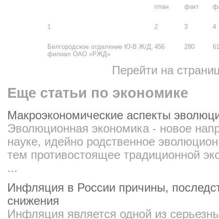
план
факт
ф/
1
2
3
4
Белгородское отделение Ю-В Ж/Д,
456
280
61
филиал ОАО «РЖД»
Перейти на страни
Еще статьи по экономике
Макроэкономические аспекты эволюц
Эволюционная экономика - новое нап
науке, идейно родственное эволюцион
тем противостоящее традиционной эко
...
Инфляция в России причины, последс
снижения
Инфляция является одной из серьезн