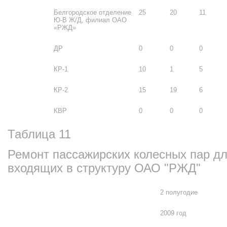
Белгородское отделение
25
20
11
Ю-В Ж/Д, филиал ОАО
«РЖД»
ДР
0
0
0
КР-1
10
1
5
КР-2
15
19
6
КВР
0
0
0
Таблица 11
Ремонт пассажирских колесных пар дл
входящих в структуру ОАО "РЖД"
2 полугодие
2009 год