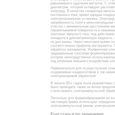
равномерного удаления металла. С этой
диэлектрик, который охлаждал расплав
электрод. В качестве генератора импул
постоянного тока; время зарядки конден
электроэрозионная установка. Электрод
напряженность поля в межэлектродном 
участке с минимальным расстоянием ме
обрабатываемой поверхности и называе
(протекал импульс) тока, под действием
попадали в диэлектрическую жидкость, 
на дно ванны. Через некоторое время э
соответствовал профилю инструмента. 
обработки материалов. Изобретение эле
традиционным способам формообразован
котором непосредственно использовали
под влиянием внешнего воздействия эле
Первоначально для осуществления элек
создаваемые конденсатором в так назыв
электроискровой обработкой.
В начале 50-х годов были разработаны 
было проводить также на более продолж
стали назвать электроимпульсной обраб
Поскольку для формообразования во все
настоящее время используют определен
электроимпульсный режим электроэрози
Еще статьи по экономике