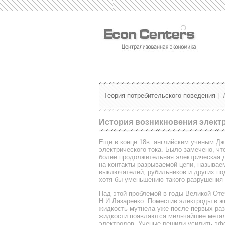
Теория потребительского поведения
|
История возникновения элект
Еще в конце 18в. английским ученым Дж
электрического тока. Было замечено, чт
более продолжительная электрическая д
на контакты разрываемой цепи, называе
выключателей, рубильников и других п
хотя бы уменьшению такого разрушения 
Над этой проблемой в годы Великой Оте
Н.И.Лазаренко. Поместив электроды в ж
жидкость мутнела уже после первых раз
жидкости появляются мельчайшие метал
электродов. Ученые решили усилить эф