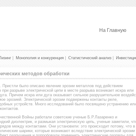
На Главную
Лизинг
|
Монополия и конкуренция
|
Статистический анализ
|
Инвестици
рических методов обработки
. Пристли было описано явление эрозии металлов под действием
о при разрыве электрической цепи в месте разрыва возникает искра или
уга. Причем искра или дуга оказывает сильное разрушительное воздей
мое эрозией. Электрической эрозии подвержены контакты реле,
одобных устройств. Много исследований было посвящено устранению ил
контактов.
чественной Войны работали советские ученые Б.Р.Лазаренко и
идкий диэлектрик, и размыкая электрическую цепь, ученые заметили, чт
рядов между контактами. Они установили: это происходит потому, что в
лические шарики, которые возникают вследствие электрической эрозии
фект разрушения и попробовали применить электрические разряды для