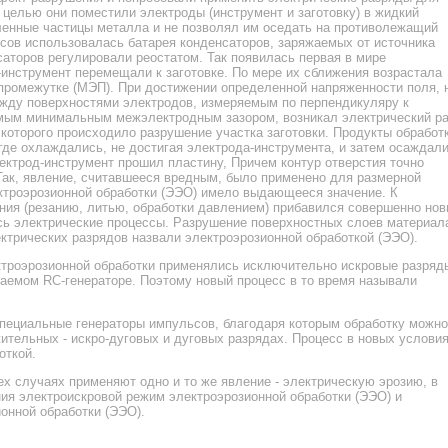
 целью они поместили электроды (инструмент и заготовку) в жидкий
ленные частицы металла и не позволял им оседать на противолежащий
ьсов использовалась батарея конденсаторов, заряжаемых от источника
саторов регулировали реостатом. Так появилась первая в мире
-инструмент перемещали к заготовке. По мере их сближения возрастала
промежутке (МЭП). При достижении определенной напряженности поля, 
жду поверхностями электродов, измеряемым по перпендикуляру к
мым минимальным межэлектродным зазором, возникал электрический р
 которого происходило разрушение участка заготовки. Продукты обработ
где охлаждались, не достигая электрода-инструмента, и затем осаждал
лектрод-инструмент прошил пластину, Причем контур отверстия точно
Так, явление, считавшееся вредным, было применено для размерной
ктроэрозионной обработки (ЭЭО) имело выдающееся значение. К
ия (резанию, литью, обработки давлением) прибавился совершенно нов
сь электрические процессы. Разрушение поверхностных слоев материал
ктрических разрядов назвали электроэрозионной обработкой (ЭЭО).
троэрозионной обработки применялись исключительно искровые разряд
аемом RC-генераторе. Поэтому новый процесс в то время называли
специальные генераторы импульсов, благодаря которым обработку можно
ительных - искро-дуговых и дуговых разрядах. Процесс в новых услови
откой.
х случаях применяют одно и то же явление - электрическую эрозию, в
ия электроискровой режим электроэрозионной обработки (ЭЭО) и
онной обработки (ЭЭО).