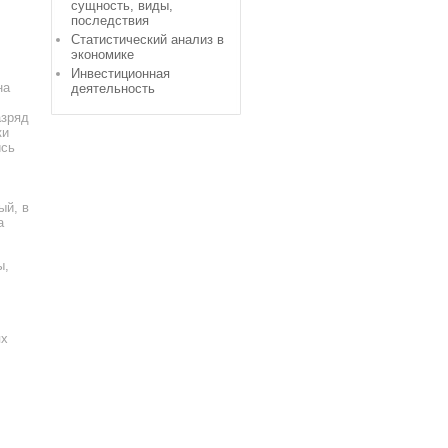
сущность, виды,
последствия
Статистический анализ в
экономике
Инвестиционная
на
деятельность
азряд
ки
ись
ый, в
а
ы,
ях