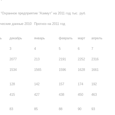
Охранное предприятие “Азимут” на 2011 год тыс. руб.
ческие данные 2010
Прогноз на 2011 год
ь
декабрь
январь
февраль
март
апрель
3
4
5
6
7
2077
213
2191
2252
2316
1534
1565
1596
1628
1661
128
142
157
174
192
415
427
438
450
463
83
85
88
90
93