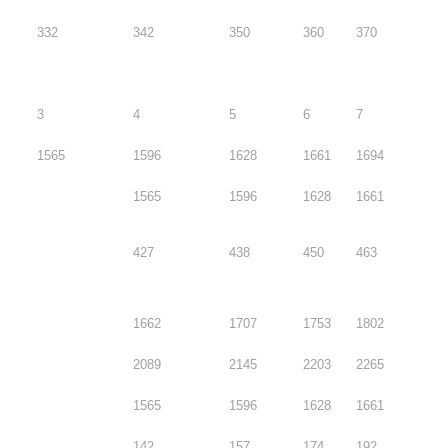
332
342
350
360
370
3
4
5
6
7
1565
1596
1628
1661
1694
1565
1596
1628
1661
427
438
450
463
1662
1707
1753
1802
2089
2145
2203
2265
1565
1596
1628
1661
142
157
174
192