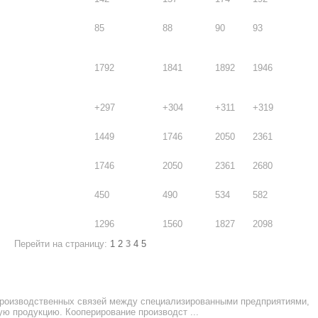
85
88
90
93
1792
1841
1892
1946
+297
+304
+311
+319
1449
1746
2050
2361
1746
2050
2361
2680
450
490
534
582
1296
1560
1827
2098
Перейти на страницу:
1
2
3
4
5
производственных связей между специализированными предприятиями,
ю продукцию. Кооперирование производст ...