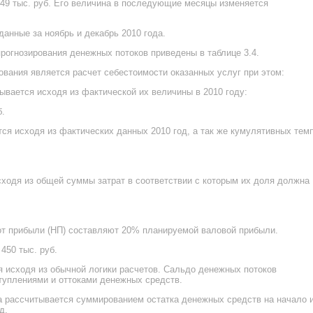
1449 тыс. руб. Его величина в последующие месяцы изменяется
анные за ноябрь и декабрь 2010 года.
прогнозирования денежных потоков приведены в таблице 3.4.
ования является расчет себестоимости оказанных услуг при этом:
ывается исходя из фактической их величины в 2010 году:
б.
ся исходя из фактических данных 2010 год, а так же кумулятивных тем
сходя из общей суммы затрат в соответствии с которым их доля должна
от прибыли (НП) составляют 20% планируемой валовой прибыли.
450 тыс. руб.
 исходя из обычной логики расчетов. Сальдо денежных потоков
туплениями и оттоками денежных средств.
а рассчитывается суммированием остатка денежных средств на начало 
д.