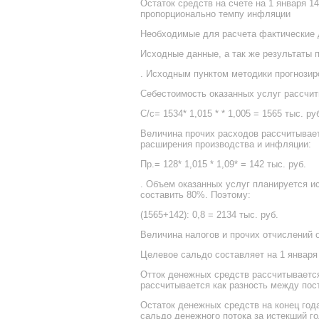
Остаток средств на счете на 1 января 
пропорционально темпу инфляции
Необходимые для расчета фактические д
Исходные данные, а так же результаты 
. Исходным пунктом методики прогнозир
Себестоимость оказанных услуг рассчит
С/c= 1534* 1,015 * * 1,005 = 1565 тыс. ру
Величина прочих расходов рассчитывает
расширения производства и инфляции:
Пр.= 128* 1,015 * 1,09* = 142 тыс. руб.
. Объем оказанных услуг планируется и
составить 80%. Поэтому:
(1565+142): 0,8 = 2134 тыс. руб.
Величина налогов и прочих отчислений 
Целевое сальдо составляет на 1 января 
Отток денежных средств рассчитывается
рассчитывается как разность между пос
Остаток денежных средств на конец год
сальдо денежного потока за истекший го