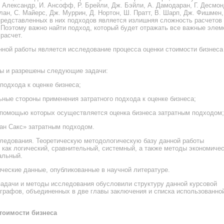
. Александр, И. Ансофф, Р. Брейли, Дж. Бэйли, А. Дамодаран, Г. Десмон
лан, С. Майерс, Дж. Муррин, Д. Нортон, Ш. Пратт, В. Шарп, Дж. Фишмен,
представленных в них подходов является излишняя сложность расчетов
 Поэтому важно найти подход, который будет отражать все важные эле
расчет.
ной работы является исследование процесса оценки стоимости бизнеса
ны и разрешены следующие задачи:
 подхода к оценке бизнеса;
ные стороны применения затратного подхода к оценке бизнеса;
с помощью которых осуществляется оценка бизнеса затратным подходом;
ан Сакс» затратным подходом.
следования. Теоретическую методологическую базу данной работы
как логический, сравнительный, системный, а также методы экономичес
альный.
ческие данные, опубликованные в научной литературе.
задачи и методы исследования обусловили структуру данной курсовой
раграфов, объединенных в две главы заключения и списка использованно
стоимости бизнеса