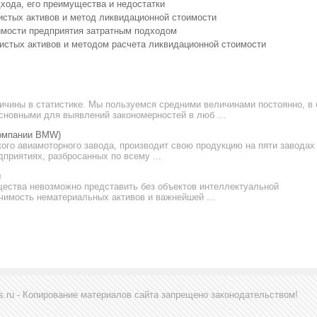
хода, его преимущества и недостатки
истых активов и метод ликвидационной стоимости
имости предприятия затратным подходом
истых активов и методом расчета ликвидационной стоимости
ичины в статистике. Мы пользуемся средними величинами постоянно, в
сновными для выявлений закономерностей в люб ...
компании BMW)
го авиамоторного завода, производит свою продукцию на пяти заводах
приятиях, разбросанных по всему ...
и
щества невозможно представить без объектов интеллектуальной
чимость нематериальных активов и важнейшей ...
s.ru - Копирование материалов сайта запрещено законодательством!