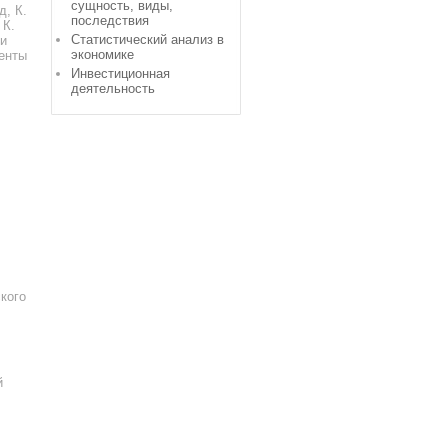
сущность, виды,
д, К.
последствия
 К.
Статистический анализ в
 и
экономике
менты
Инвестиционная
деятельность
кого
й