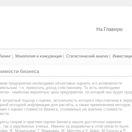
На Главную
Лизинг
|
Монополия и конкуренция
|
Статистический анализ
|
Инвестици
оимости бизнеса
авая предприятие необходимо объективно оценить его возможности
бельным, т.е. приносить доход собственнику. То есть необходимо
ятия - наиболее вероятную цену предприятия, по которой оно будет про
 затратный подход к оценке, актуальность которого обусловлена в пер
ерной исходной информации для расчёта, а также применением методов,
ики к оценке стоимости бизнеса, основанных на анализе стоимости
ости.
росы теории и практики оценки бизнеса нашли достаточно широкое
, так и зарубежных ученых. Именно за разработки в этой области были
ин, Ф. Модильяни, Г. Марковиц, М. Миллер и У. Шарп, М.Скоулз и Р.