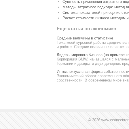
Сущность применения затратного под
Методы затратного подхода: метод ч
Система показателей при оценке сто
Расчет стоимости бизнеса методом ч
Еще статьи по экономике
Средние величины в статистике
Тема моей курсовой работы средние вел
и работе. Средние величины являются о
Лидеры мирового бизнеса (на примере 
Корпорация BMW, начавшаяся с маленько
Германии и двадцати двух дочерних пред
Интеллектуальная форма собственност
Экономический оборот современного об
собственности. В современном мире зна
© 2026 www.econcenter