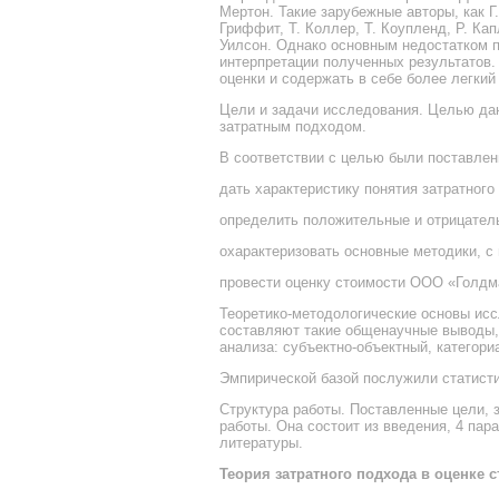
Мертон. Такие зарубежные авторы, как Г
Гриффит, Т. Коллер, Т. Коупленд, Р. Кап
Уилсон. Однако основным недостатком 
интерпретации полученных результатов.
оценки и содержать в себе более легкий 
Цели и задачи исследования. Целью дан
затратным подходом.
В соответствии с целью были поставле
дать характеристику понятия затратного
определить положительные и отрицатель
охарактеризовать основные методики, 
провести оценку стоимости ООО «Голдм
Теоретико-методологические основы ис
составляют такие общенаучные выводы, 
анализа: субъектно-объектный, категори
Эмпирической базой послужили статисти
Структура работы. Поставленные цели, 
работы. Она состоит из введения, 4 па
литературы.
Теория затратного подхода в оценке 