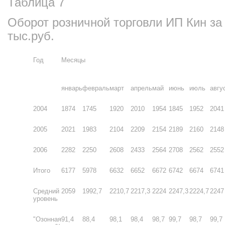
Таблица 7
Оборот розничной торговли ИП Кин за 
тыс.руб.
Год
Месяцы
январь
февраль
март
апрель
май
июнь
июль
авгу
2004
1874
1745
1920
2010
1954
1845
1952
2041
2005
2021
1983
2104
2209
2154
2189
2160
2148
2006
2282
2250
2608
2433
2564
2708
2562
2552
Итого
6177
5978
6632
6652
6672
6742
6674
6741
Средний
2059
1992,7
2210,7
2217,3
2224
2247,3
2224,7
2247
уровень
"Озонная
91,4
88,4
98,1
98,4
98,7
99,7
98,7
99,7