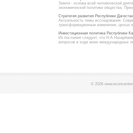
Земля - основа всей человеческой деят
экономической политике общества. Прео
Стратегия развития Республики Дагеста
Актуальность темы исследования. Совр
трансформационные изменения, целью ко
Инвестиционная политика Республики Ка
Из послания следует, что Н.А.Назарбае
вопросов в ходе моих международных по
© 2026 www.econcenter