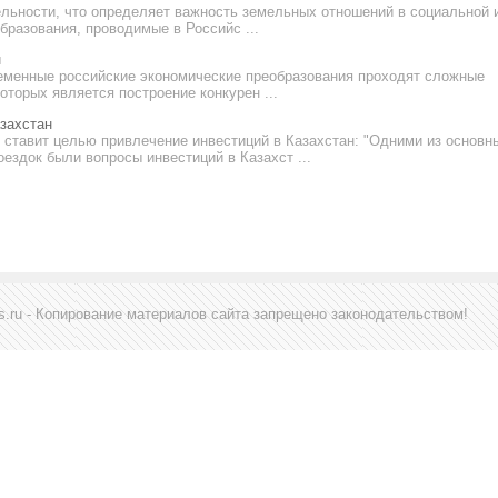
ельности, что определяет важность земельных отношений в социальной 
бразования, проводимые в Российс ...
н
еменные российские экономические преобразования проходят сложные
торых является построение конкурен ...
захстан
в ставит целью привлечение инвестиций в Казахстан: "Одними из основн
ездок были вопросы инвестиций в Казахст ...
s.ru - Копирование материалов сайта запрещено законодательством!