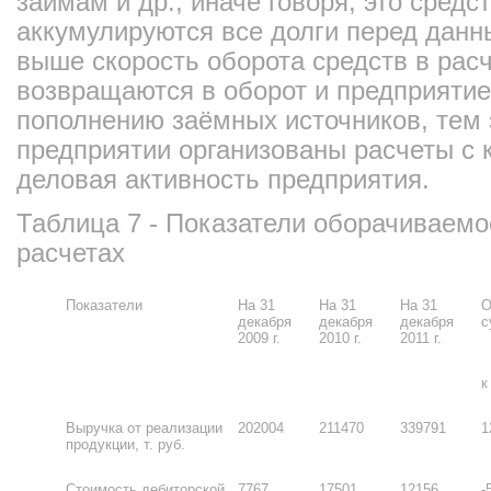
займам и др., иначе говоря, это средс
аккумулируются все долги перед дан
выше скорость оборота средств в расч
возвращаются в оборот и предприятие 
пополнению заёмных источников, тем
предприятии организованы расчеты с 
деловая активность предприятия.
Таблица 7 - Показатели оборачиваемос
расчетах
Показатели
На 31
На 31
На 31
О
декабря
декабря
декабря
с
2009 г.
2010 г.
2011 г.
к
Выручка от реализации
202004
211470
339791
1
продукции, т. руб.
Стоимость дебиторской
7767
17501
12156
-