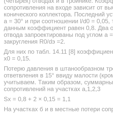
(четырех) отводах и в тройнике. Коэф
сопротивления на входе зависит от в
конического коллектора. Последний у
a = 30° и при соотношении l/d0 = 0,05
данным коэффициент равен 0,8. Два 
отвода запроектированы под углом a =
закругления R0/dэ =2.
Для них по табл. 14.11 [8] коэффицие
x0 = 0,15.
Потерю давления в штанообразном тр
ответвления в 15° ввиду малости (кром
учитываем. Таким образом, суммарн
сопротивлений на участках а,1,2,3
Sx = 0,8 + 2 × 0,15 = 1,1
На участках б и в местные потери соп