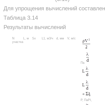
Для упрощения вычислений составлена
Таблица 3.14
Результаты вычислений
N
L, м
Sx
L1, м3/ч
d, мм
V, м/с
участка
Па
Р, ПаРI,