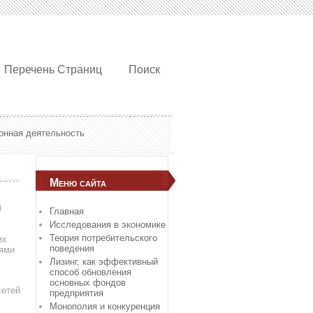
Перечень Страниц
Поиск
онная деятельность
Меню сайта
й
Главная
Исследования в экономике
Теория потребительского
их
поведения
тями
Лизинг, как эффективный
способ обновления
основных фондов
сетей
предприятия
Монополия и конкуренция