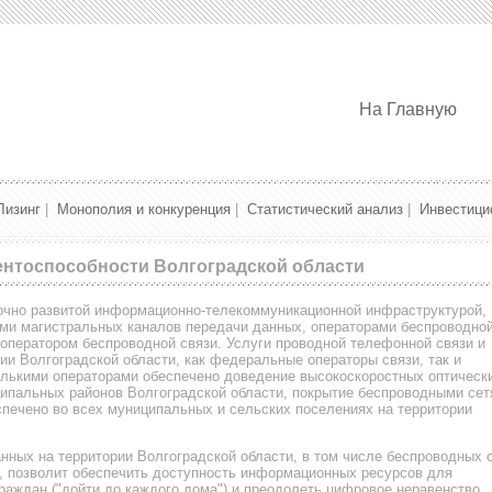
На Главную
Лизинг
|
Монополия и конкуренция
|
Статистический анализ
|
Инвестици
нтоспособности Волгоградской области
точно развитой информационно-телекоммуникационной инфраструктурой,
ми магистральных каналов передачи данных, операторами беспроводно
 оператором беспроводной связи. Услуги проводной телефонной связи и
ии Волгоградской области, как федеральные операторы связи, так и
олькими операторами обеспечено доведение высокоскоростных оптическ
ципальных районов Волгоградской области, покрытие беспроводными се
спечено во всех муниципальных и сельских поселениях на территории
нных на территории Волгоградской области, в том числе беспроводных 
E, позволит обеспечить доступность информационных ресурсов для
раждан ("дойти до каждого дома") и преодолеть цифровое неравенство.