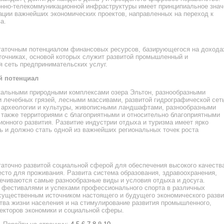
нно-телекоммуникационной инфраструктуры имеет принципиальное знач
ции важнейших экономических проектов, направленных на переход к
а.
статочным потенциалом финансовых ресурсов, базирующегося на дохода
очниках, основой которых служит развитой промышленный и
 сеть предпринимательских услуг.
й потенциал
икальными природными комплексами озера Эльтон, разнообразными
 лечебных грязей, лесными массивами, развитой гидрографической сет
 археологии и культуры, живописными ландшафтами, разнообразными
также территориями с благоприятными и относительно благоприятными
онного развития. Развитие индустрии отдыха и туризма имеет ярко
 и должно стать одной из важнейших региональных точек роста
таточно развитой социальной сферой для обеспечения высокого качеств
есто для проживания. Развита система образования, здравоохранения,
ечиваются самые разнообразные виды и условия отдыха и досуга.
и фестивалями и успехами профессионального спорта в различных
существенным источником настоящего и будущего экономического разви
тва жизни населения и на стимулирование развития промышленного,
секторов экономики и социальной сферы.