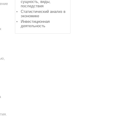
сущность, виды,
ение
последствия
Статистический анализ в
экономике
Инвестиционная
деятельность
х
ью,
а
тия.