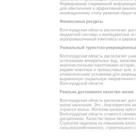
Формирование современной информацио
для обеспечения и эффективной реализа
инновационному этапу развития обществ
Финансовые ресурсы
Волгоградская область располагает до
бюджетной системы и внебюджетных ист
агропромышленный комплексы и широкая
Уникальный туристско-рекреационны
Волгоградская область располагает ун
источниками минеральных вод, запасами
многочисленными памятниками истории,
видами животных и промысловых рыб, а 
климатическими условиями для рекреаци
выраженную социальную направленность
Волгоградской области.
Реально достижимое качество жизни
Волгоградская область располагает дос
жизни населения. Это - благоприятное м
строится жилье. Жителям региона обесп
Волгоградская область славится своим
дисциплинах. Качество жизни является 
Стратегия нацелена на повышение качес
сельскохозяйственного, строительного 